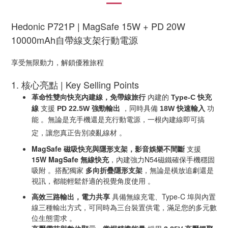
Hedonic P721P | MagSafe 15W + PD 20W
10000mAh自帶線支架行動電源
享受無限動力，解鎖優雅旅程
1. 核心亮點 | Key Selling Points
革命性雙向快充內建線，免帶線旅行
快充
Type-C
內建的
線
強勁輸出
快速輸入
PD 22.5W
18W
支援
，同時具備
功
能
。無論是充手機還是充行動電源，一根內建線即可搞
定，讓您真正告別凌亂線材
。
MagSafe
磁吸快充與隱形支架，影音娛樂不間斷
支援
15W MagSafe
無線快充
，內建強力
N54
磁鐵確保手機穩固
吸附
。搭配獨家
多向折疊隱形支架
，無論是橫放追劇還是
視訊，都能輕鬆舒適的視覺角度使用
。
高效三路輸出，電力共享
具備無線充電、
Type-C
埠與內置
線三種輸出方式，可同時為三台裝置供電，滿足您的多元數
位生態需求
。