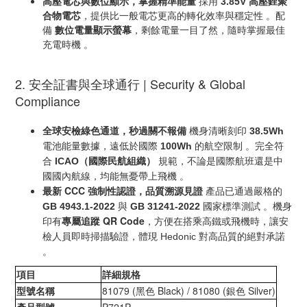
高壓電芯與數位顯示，掌握精準能量
高壓鋰聚
3.85V
採用
合物電芯
，提供比一般電芯更高的轉化效率與穩定性
。配
數位電量顯示螢幕
備
，剩餘電量一目了然，隨時掌握最佳
充電時機
。
2. 安全証
書與全球通行 | Security & Global
Compliance
全球安檢綠色通道，秒過關不報備
38.5Wh
機身清晰刻印
100Wh
電池能量數據，遠低於國際
的航空限制
。完全符
（國際民航組織）
ICAO
合
規範，不論是國際航班還是中
國國內航線，均能無憂帶上飛機
。
最新
CCC
強制性認證，品質溯源見證
產品已通過嚴格的
GB 4943.1-2022
GB 31241-2022
與
國家標準測試
。機身
QR Code
方便在搭乘高鐵或飛機時，讓安
印有
專屬追蹤
，
檢人員即時掃描驗證，體現
Hedonic
對高品質的絕對承諾
。
項目
詳細規格
型號名稱
81079 (
黑色
Black) / 81080 (
銀色
Silver)