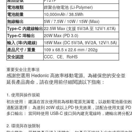
產品型號
P721P
電池種類
鋰聚合物電池
(Li-Polymer)
電池能量
10,000mAh / 38.5Wh
無線輸出
5W / 7.5W / 10W / 15W (Max)
Type-C
內建線輸出
22.5W Max (
支援
5V/3A
至
12V/1.67A)
Type-C
埠輸出
20W Max (PD 3.0)
輸入
(
埠
/
內建線
)
18W Max (DC 5V/3A, 9V/2A, 12V/1.5A)
產品尺寸
/
重量
109 x 68.5 x 22.6 mm / 202g
安全認證
CCC
、
CE
、
RoHS
重要安全注意事項
感謝您選用 Hedonic 高效率移動電源。為確保您的安全並
延長產品壽命，請在使用前仔細閱讀以下指南：
1. 使用與操作規範
初次使用： 建議在首次使用前為移動電源充滿電，以啟動電池最佳效
適配器選擇： 為達到 20W 或以上PD 快充效果，請配合使用支援 PD 協議
多口輸出： 當同時使用 USB-C 接口與內建充電線時，總輸出將分配為
2. 環境與存放限制