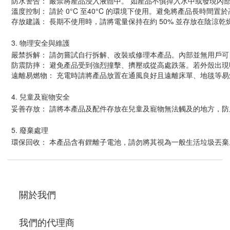
防水警告： 嚴禁將產品浸入液體中。 如產品不慎掉入水中或發現內
溫度控制： 請於 0°C 至40°C 的環境下使用。避免將產品長時
存放建議： 長期不使用時，請將電量保持在約 50% 並存放在陰涼
3. 物理安全與維護
嚴禁拆解： 請勿嘗試自行拆解、改裝或修理本產品。內部並無用戶
防震防摔： 避免產品受到強烈撞擊、擠壓或從高處跌落。若外殼出
遠離易燃物： 充電時請將產品放置在通風良好且遠離床單、地毯等易
4. 兒童及寵物安全
妥善存放： 請將本產品及配件存放在兒童及寵物無法觸及的地方，
5. 廢棄處理
環保回收： 本產品含有鋰離子電池，請勿將其視為一般生活垃圾丟
關於我們
我們的代理商