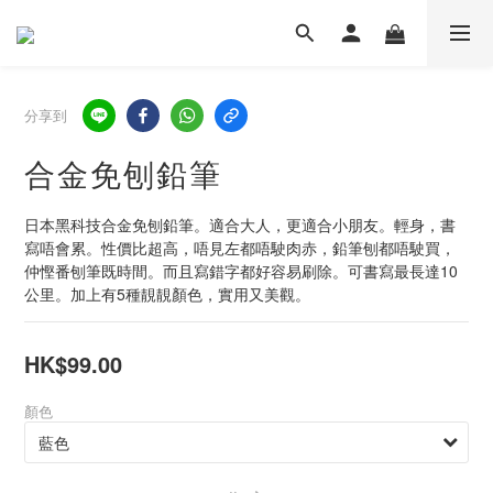
分享到
合金免刨鉛筆
日本黑科技合金免刨鉛筆。適合大人，更適合小朋友。輕身，書
寫唔會累。性價比超高，唔見左都唔駛肉赤，鉛筆刨都唔駛買，
仲慳番刨筆既時間。而且寫錯字都好容易刷除。可書寫最長達10
公里。加上有5種靚靚顏色，實用又美觀。
HK$99.00
顏色