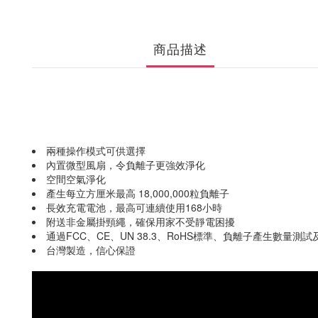
商品描述
兩種操作模式可供選擇
內置微型風扇，令負離子更強效淨化
空間空氣淨化
產生每立方厘米最高 18,000,000粒負離子
長效充電電池，最高可連續使用168小時
附送非金屬掛頸繩，確保用家不受靜電困擾
通過FCC、CE、UN 38.3、RoHS標準、負離子產生數量測試及
台灣製造，信心保證